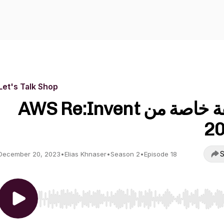
Let's Talk Shop
حلقة خاصة من AWS Re:Invent
2
S
December 20, 2023
•
Elias Khnaser
•
Season 2
•
Episode 18
Use Left/Right to seek, Home/End to jump to start o