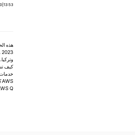
00
|
13:53
و
؟
 باللغة العربية قريبًا؟.