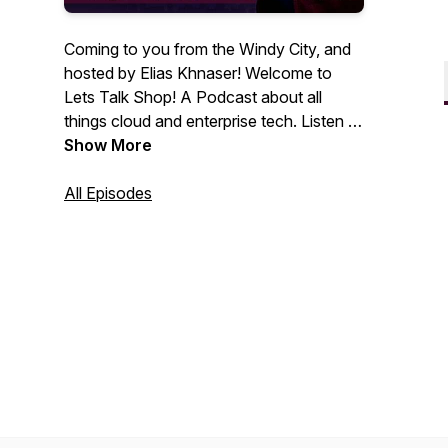
Coming to you from the Windy City, and
hosted by Elias Khnaser! Welcome to
Lets Talk Shop! A Podcast about all
things cloud and enterprise tech. Listen to
insights and guest interviews with IT
Show More
thought leaders and professionals.
All Episodes