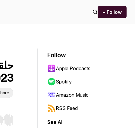
+ Follow
Follow
Apple Podcasts
023
Spotify
hare
Amazon Music
RSS Feed
See All
r end. Hold shift to jump forward or backward.